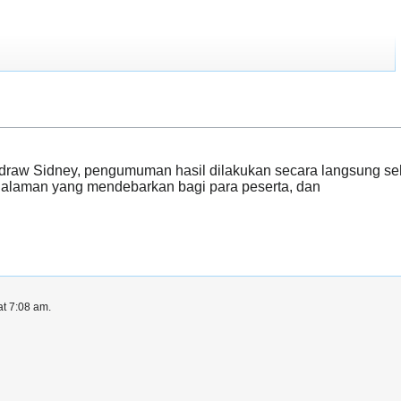
 draw Sidney, pengumuman hasil dilakukan secara langsung se
ngalaman yang mendebarkan bagi para peserta, dan
at 7:08 am.